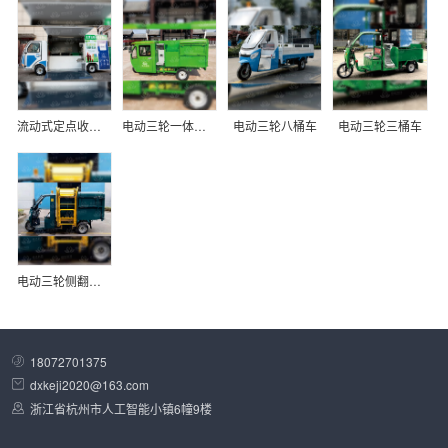
流动式定点收集智能车高配版
电动三轮一体式清运车
电动三轮八桶车
电动三轮三桶车
电动三轮侧翻清运车
18072701375
dxkeji2020@163.com
浙江省杭州市人工智能小镇6幢9楼