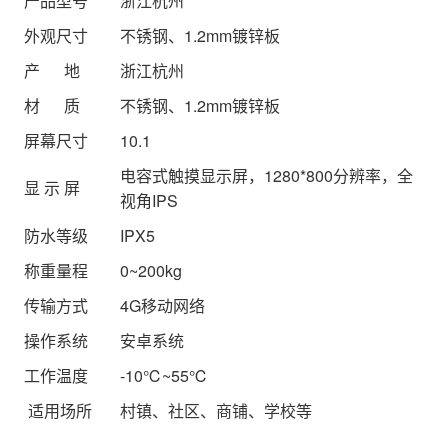
产品型号
浙江杭州
外观尺寸
不锈钢、1.2mm镀锌板
产 地
浙江杭州
材 质
不锈钢、1.2mm镀锌板
屏幕尺寸
10.1
电容式触摸显示屏，1280*800分辨率，全
显 示 屏
视角IPS
防水等级
IPX5
称重量程
0~200kg
传输方式
4G移动网络
操作系统
安卓系统
工作温度
-10℃~55℃
适用场所
村镇、社区、商铺、学校等