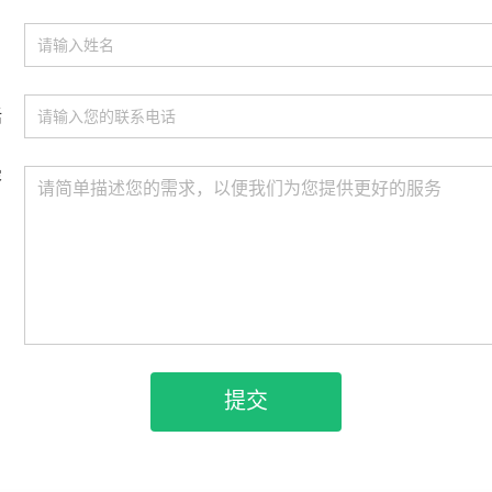
名
话
容
提交