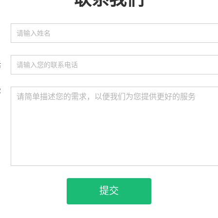
名
话
容
提交