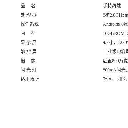
品 名
手持终端
处 理 器
8核2.0GH
操作系统
Android9
内 存
16GBROM+
显 示 屏
4.7寸，12
触 控 屏
工业级电容
摄 像
后置800万
闪 光 灯
800mA闪光
适用场所
社区、园区